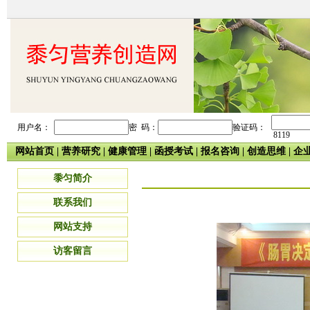
用户名：
密 码：
验证码：
8119
网站首页
|
营养研究
|
健康管理
|
函授考试
|
报名咨询
|
创造思维
|
企
黍匀简介
联系我们
网站支持
访客留言