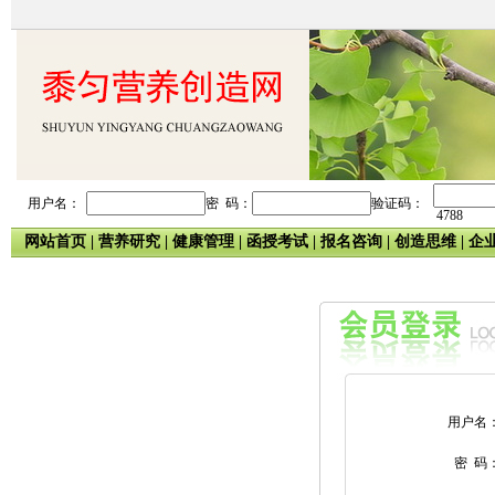
用户名：
密 码：
验证码：
4788
网站首页
|
营养研究
|
健康管理
|
函授考试
|
报名咨询
|
创造思维
|
企
用户名
密 码