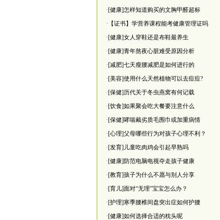
·
[健康]怎样知道购买的文胸甲醛超标
·
【证书】学营养课程能考健康管理证吗
·
[健康]女人穿鞋还是布鞋最养生
·
[健康]青年熬夜心脏难受原因分析
·
[减肥]七天瘦腰减肥是如何进行的
·
[美容]使用什么天然植物可以去痘痘?
·
[保健]历代关于冬虫燕窝有何记载
·
[饮食]如果聚会吃大餐要注意什么
·
[保健]哮喘戴劣质毛围巾或加重病情
·
[心理]父母哪些行为对孩子心理不利？
·
[发育]儿童吃肉鸡会引起早熟吗
·
[健康]防范电脑电视夺走孩子健康
·
[教育]孩子为什么不愿与别人分享
·
[育儿]面对“无理”宝宝怎么办？
·
[护理]寒季腰椎间盘突出症如何护腰
·
[健康]如何选择合适的枕头呢