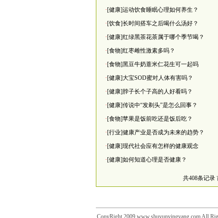
·
[健康]运动饮食睡眠心理如何养生？
·
[饮食]长时间搭车之后喝什么汤好？
·
[健康]红绿黑茶花茶属于哪个季节喝？
·
[食物]红枣雌性激素多吗？
·
[食物]黑豆牛奶薏米仁花生可一起吗
·
[健康]大宝SOD蜜对人体有害吗？
·
[健康]脖子长个子高的人好看吗？
·
[健康]传说中“发剃头”是怎么回事？
·
[食物]苹果是饭前吃还是饭后吃？
·
[行业]健康产业是否成为未来的趋势？
·
[健康]现代社会应有怎样的健康观念
·
[健康]如何知道心理是否健康？
共408条记录
CopyRight 2009 www.shuyunyingyang.com 