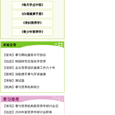
《每天学点中医》
《白领健康手册》
《孕妇营养学》
《青少年营养学》
·
【机构】黍匀营养机构简介
·
【标准】黍匀营养师10大标准
·
【信息】孙博士到黍匀进修营养学
·
【发布】黍匀网站服务许可协议
·
【信息】韩国研究生报名学营养
·
【演讲】走出营养误区健康工作六十年
·
【新闻】深航携手黍匀开讲健康
·
【审核】测试题
·
【机构】黍匀营养机构简介
·
【标准】黍匀营养师10大标准
·
【信息】孙博士到黍匀进修营养学
·
【资讯】黍匀营养机构新营养学研讨会召
·
【发布】黍匀网站服务许可协议
·
【信息】2026年新营养学研讨会即将
·
【信息】韩国研究生报名学营养