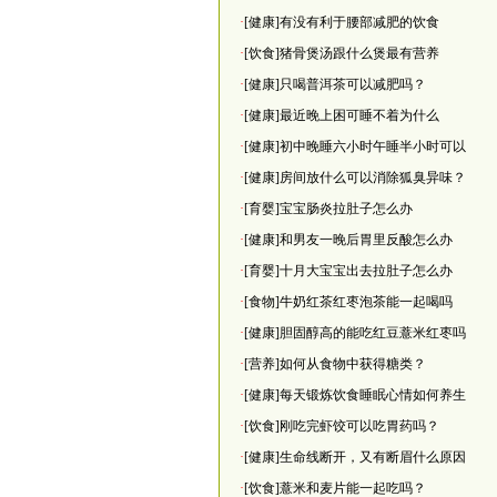
·
[健康]有没有利于腰部减肥的饮食
·
[饮食]猪骨煲汤跟什么煲最有营养
·
[健康]只喝普洱茶可以减肥吗？
·
[健康]最近晚上困可睡不着为什么
·
[健康]初中晚睡六小时午睡半小时可以
·
[健康]房间放什么可以消除狐臭异味？
·
[育婴]宝宝肠炎拉肚子怎么办
·
[健康]和男友一晚后胃里反酸怎么办
·
[育婴]十月大宝宝出去拉肚子怎么办
·
[食物]牛奶红茶红枣泡茶能一起喝吗
·
[健康]胆固醇高的能吃红豆薏米红枣吗
·
[营养]如何从食物中获得糖类？
·
[健康]每天锻炼饮食睡眠心情如何养生
·
[饮食]刚吃完虾饺可以吃胃药吗？
·
[健康]生命线断开，又有断眉什么原因
·
[饮食]薏米和麦片能一起吃吗？