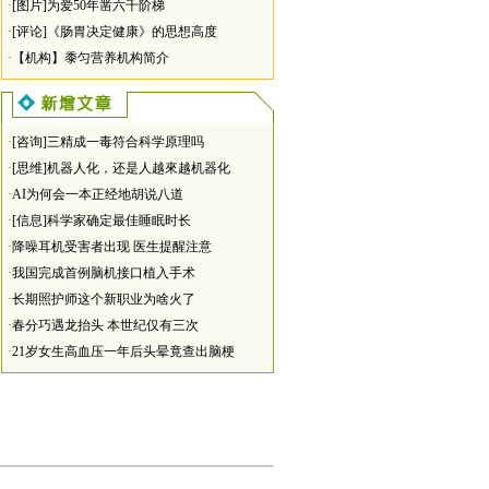
·
[图片]为爱50年凿六千阶梯
·
[评论]《肠胃决定健康》的思想高度
·
【机构】黍匀营养机构简介
·
[咨询]三精成一毒符合科学原理吗
·
[思维]机器人化，还是人越來越机器化
·
AI为何会一本正经地胡说八道
·
[信息]科学家确定最佳睡眠时长
·
降噪耳机受害者出现 医生提醒注意
·
我国完成首例脑机接口植入手术
·
长期照护师这个新职业为啥火了
·
春分巧遇龙抬头 本世纪仅有三次
·
21岁女生高血压一年后头晕竟查出脑梗