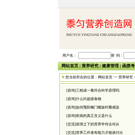
用户名：
密 码：
网站首页
|
营养研究
|
健康管理
|
函授考
您当前所在的位置：
网站首页
>>
营养研究
·
[咨询]三精成一毒符合科学原理吗
·
[咨询]什么叫超级食物
·
[咨询]如何预防幽门螺旋杆菌感染
·
[咨询]疾病的真正含义是什么
·
[交流]疫情之下的营养学何去何从
·
[交流]营养工作者有能力才能谈付出