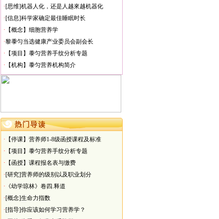
·
[思维]机器人化，还是人越來越机器化
·
【演讲】走出营养误区健康工作六十年
·
[信息]科学家确定最佳睡眠时长
·
【新闻】深航携手黍匀开讲健康
·
【概念】细胞营养学
·
【审核】测试题
·
黎黍匀当选健康产业委员会副会长
·
【项目】黍匀营养手纹分析专题
·
【机构】黍匀营养机构简介
·
【停课】营养师1-8级函授课程及标准
·
【项目】黍匀营养手纹分析专题
·
【函授】课程报名表与缴费
·
[研究]营养师的级别以及职业划分
·
《幼学琼林》卷四.释道
·
[概念]生命力指数
·
[指导]你应该如何学习营养学？