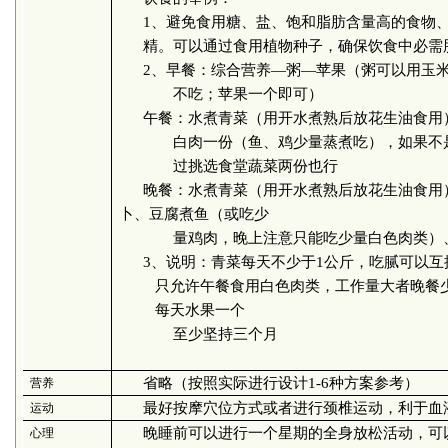
1
、避免食用糖、盐、饱和脂肪含量高的食物
精。可以通过食用植物种子，确保饮食中必需
2
、早餐：综合营养—粥—苹果（粥可以用玉
不吃；苹果一个即可）
午餐：水煮青菜（用开水煮熟后放花生油食用
白肉一份（鱼、鸡少量蒸煮吃），如果不
过挑选食堂蔬菜两份也行
晚餐：水煮青菜（用开水煮熟后放花生油食用
卜、豆腐煮鱼（或吃少
量鸡肉，晚上注意只能吃少量白色肉类）
3
、说明：青菜每天不少于
1
公斤，吃腻可以互
只允许午餐食用白色肉类，工作量大者晚餐
每天水果一个
至少坚持三个月
省略（按照实际进行设计1-6种方案参考）
营养
最好按摩穴位方式或者进行颈椎运动，利于血
运动
晚睡前可以进行一个星期的全身放松活动，可
心理