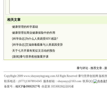
相关文章
·
健康管理的科学基础
·
健康管理在商业健康保险中的作用
·
[科学杂志]为什么人类易受HIV感染?
·
[科学杂志]艾滋病毒载量与人类基因变异
·
关于七月开展有奖征文活动的预告
·
[新闻]黍匀营养夜校隆重开课
黍匀评论
-
推荐文章
-
CopyRight 2009 www.shuyunyingyang.com All Right Reserved·黍匀营养创造网 版
联系电话：(0771)13078914345 服务邮箱：shuyunyy@163.com 联系QQ:
备案号：
桂ICP备09002927号
你是第 18530828位访问者