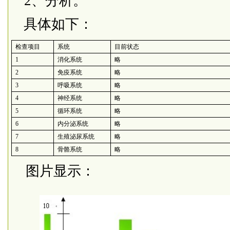
2、分析。
具体如下：
检查项目
系统
目前状态
1
消化系统
略
2
免疫系统
略
3
呼吸系统
略
4
神经系统
略
5
循环系统
略
6
内分泌系统
略
7
生殖泌尿系统
略
8
骨骼系统
略
图片显示：