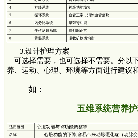
4
神经系统
神经功能恢复
5
循环系统
血管正常，消除血管瘤块
6
内分泌系统
增强肾功能
7
生殖泌尿系统
前列腺正常
8
骨骼系统
吸收矿物质均衡
3
.设计护理方案
可选择需要，也可选择不需要。
分以
养、
运动、
心理、
环境等方面
进行建议
如：
五维系统营养护
心脏功能与肾功能调整等
适用范围
心脏功能的下降
,
容易带来动脉硬化症（动脉变
名称