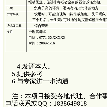
蠕动肠道，促进排毒或者全身的器官减轻负担。
负离子高的环境，远离有污染气体的地方
环境
饮用时，可能出现胸口闷涨或脸红、头晕现象
注意事项
三个月后，维生素
C
可以通过购买新鲜橙子食用
综合营养
产品及工具
护理营养师
备注
电话：
0771-3XXXXX3
时间：
2009-1-16
4.
发还本人。
5
.提供参考
6
.与专家进一步沟通
注：本项目接受各地代理、合作
电话联系或
QQ
：
1838649818