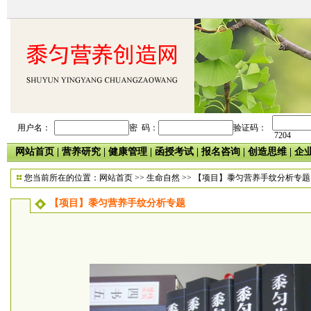
用户名：
密 码：
验证码：
7204
网站首页
|
营养研究
|
健康管理
|
函授考试
|
报名咨询
|
创造思维
|
企
您当前所在的位置：
网站首页
>>
生命自然
>> 【项目】黍匀营养手纹分析专题
【项目】黍匀营养手纹分析专题