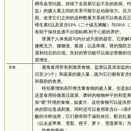
稠等血管问题。持续下去容易引起不良的疾病。
盐）的摄入量之间的关系可能引起动脉张力。压
因。改变它们之间的这种数量关系就可以将血压
维生素
E
以及富含
EPA
（二十碳五烯酸）与
DHA
（
有助于保持血液不出现粘稠
,
利于心脏的养护。
肾属于人体免疫与内分泌方面的器官。它的解
腰椎无力、腰侧涨、紧感，以及疼痛。肾的预防
退和结石的出现。良好的肾功能可以保证骨骼的
质增生。
避免食用所有刺激类食物、盐类以及添加盐的
饮食
日至少
3
个）和蔬菜的摄入量，困为它们都有富含
和脂肪的鱼类。
特别要增加高纤维含量食物的摄入量。但是如
还是食用轻微蒸过蔬菜、磨碎的植物种子的和坚
加“硬”纤维的食物，如麦片。这些食物可以提供
炎的部位造成刺激。同时还可以食用富含Ω—
3
系
酸的冷榨油类，它们都有助于减轻炎症。配合红
（以去皮苹果、雪梨、橙子、萝卜、雪莲果等）
饮食的举例：