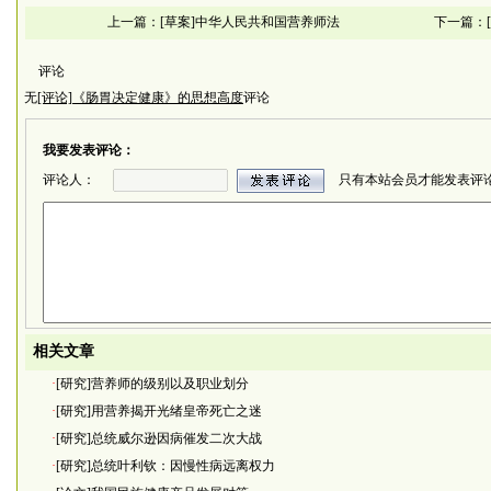
上一篇：
[草案]中华人民共和国营养师法
下一篇：
评论
无
[评论]《肠胃决定健康》的思想高度
评论
我要发表评论：
评论人：
只有本站会员才能发表评
相关文章
·
[研究]营养师的级别以及职业划分
·
[研究]用营养揭开光绪皇帝死亡之迷
·
[研究]总统威尔逊因病催发二次大战
·
[研究]总统叶利钦：因慢性病远离权力