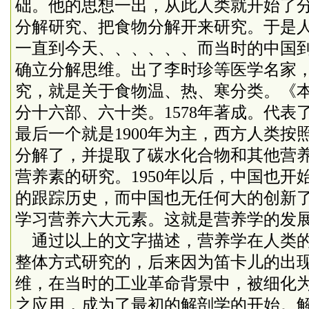
础。他的思想一出，从此人类就开始了
分解研究、把食物分解开来研究。于是
一直到今天、、、、、、而当时的中国
确立分解思维。出了李时珍等医学名家
究，就是关于食物温、热、寒分类。《
分十六部、六十类。
1578
年著成。代表
最后一个就是
1900
年为主，西方人类按
分解了，并提取了碳水化合物和其他营
营养素的研究。
1950
年以后，中国也开
的跟踪历史，而中国也无任何大的创新
学习营养六大元素。这就是营养学的发
通过以上的文字描述，营养学在人类的
整体方式研究的，后来因为笛卡儿的出
维，在当时的工业革命背景中，被细化
之应用，成为了最初的解剖学的开始。