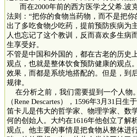
而在
2000
年前的西方医学之父希
.
波
法则：“把你的食物当药物，而不是把你
出了多吃食物少吃药，提前预防疾病为
人也忘记了这个教训，反而喜欢多生病
生享受好。
不管是中国和外国的，都在古老的历史
观点，也就是整体饮食预防健康的观点
效果，而都是系统地搭配的。但是，到
规律。
在分析之前，我们需要提到一个人物
（
Rene Descartes
），
1596
年
3
月
31
日生于
笛卡儿是伟大的哲学家、物理学家、数
何的创始人。大约在
1616
年他创立了解
观点。他主要的事情是把食物从整体进