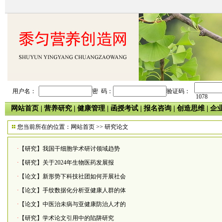
用户名：
密 码：
验证码：
1078
网站首页
|
营养研究
|
健康管理
|
函授考试
|
报名咨询
|
创造思维
|
企
您当前所在的位置：
网站首页
>>
研究论文
·
【研究】我国干细胞学术研讨领域趋势
·
【研究】关于2024年生物医药发展报
·
【论文】新形势下科技社团如何开展社会
·
【论文】手纹数据化分析亚健康人群的体
·
【论文】中医治未病与亚健康防治人才的
·
【研究】学术论文引用中的陷阱研究