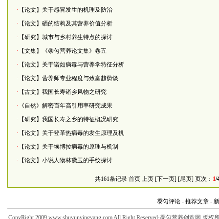
·
【论文】关于感冒发生的机理及防治
·
【论文】硒的结构及其营养价值分析
·
【研究】城市与乡村养生特点的探讨
·
【文集】《黍匀营养论文集》卷五
·
【论文】关于诺如病毒与营养学特征分析
·
【论文】营养师专业程度与致富趋势谈
·
【古文】我国长寿诸乡风物之研究
·
《自然》解密百年高引用率研究成果
·
【研究】我国长寿之乡的特征概况研究
·
【论文】关于登革热病毒的发生原理及机
·
【论文】关于埃博拉病毒的原理与机制
·
【论文】小说人物林黛玉的手纹探讨
共161条记录 首页 上页
[下一页]
[尾页]
页次：
1
/
黍匀评论
-
推荐文章
-
CopyRight 2009 www.shuyunyingyang.com All Right Reserved·黍匀营养创造网 版