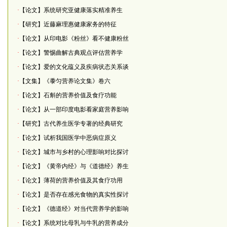
·
【论文】系统研究亚健康落实精准养生
·
【研究】近藤麻理惠健康家务的特征
·
【论文】从印电影《粉丝》看不健康粉丝
·
【论文】警惕曲解古典观点评估营养学
·
【论文】爱的文化蕴义及疾病状态关系谈
·
【文集】《黍匀营养论文集》卷六
·
【论文】石斛的营养价值及食疗功能
·
【论文】从一部印度电影看家庭营养影响
·
【研究】古代养生医学专著的经典研究
·
【论文】试析我国医学中恶病症原义
·
【论文】城市与乡村的心理影响对比探讨
·
【论文】《黄帝内经》与《道德经》养生
·
【论文】薄荷的营养价值及其食疗功用
·
【论文】是否存在感光食物的真实性探讨
·
【论文】《德道经》对当代营养学的影响
·
【论文】系统对比母乳与牛乳的营养成分