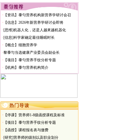
·
【信息】孙博士到黍匀进修营养学
·
【资讯】黍匀营养机构新营养学研讨会召
·
【发布】黍匀网站服务许可协议
·
【信息】2026年新营养学研讨会即将
·
【信息】韩国研究生报名学营养
·
[思维]机器人化，还是人越來越机器化
·
【演讲】走出营养误区健康工作六十年
·
[信息]科学家确定最佳睡眠时长
·
【新闻】深航携手黍匀开讲健康
·
【概念】细胞营养学
·
【审核】测试题
·
黎黍匀当选健康产业委员会副会长
·
【项目】黍匀营养手纹分析专题
·
【机构】黍匀营养机构简介
·
【停课】营养师1-8级函授课程及标准
·
【项目】黍匀营养手纹分析专题
·
【函授】课程报名表与缴费
·
[研究]营养师的级别以及职业划分