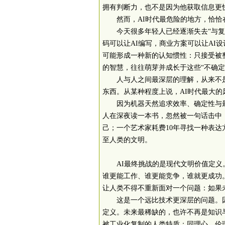
拥有判断力，也不是因为他获取信息更
然而，
AI
时代最危险的地方，恰恰
今天很多年轻人已经逐渐失去“与
码可以让
AI
编写，商业方案可以让
AI
设
可能形成一种新的认知惯性：只接受被
的智慧，往往萌芽并成长于这些“不确
人与人之间最深层的理解，从来不
东西。从某种程度上说，
AI
时代最大的
因为机器天然追求效率、确定性与
人在深夜读一本书，忽然被一句话击中
己；一个艺术家耗费
10
年寻找一种表达
至人类的文明。
AI
最终挑战的是现代文明价值定义
谁更能工作、谁更能竞争，谁就更成功
让人类不得不重新面对一个问题：如果
这是一个远比技术更深层的问题。
定义。未来最稀缺的，也许不再是知识
被工业化复制的人类特质：同理心、伦