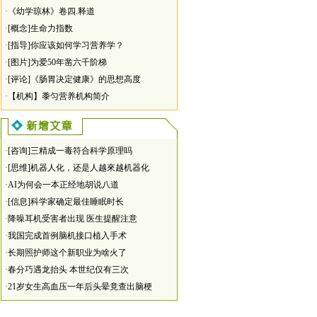
·
《幼学琼林》卷四.释道
·
[概念]生命力指数
·
[指导]你应该如何学习营养学？
·
[图片]为爱50年凿六千阶梯
·
[评论]《肠胃决定健康》的思想高度
·
【机构】黍匀营养机构简介
·
[咨询]三精成一毒符合科学原理吗
·
[思维]机器人化，还是人越來越机器化
·
AI为何会一本正经地胡说八道
·
[信息]科学家确定最佳睡眠时长
·
降噪耳机受害者出现 医生提醒注意
·
我国完成首例脑机接口植入手术
·
长期照护师这个新职业为啥火了
·
春分巧遇龙抬头 本世纪仅有三次
·
21岁女生高血压一年后头晕竟查出脑梗