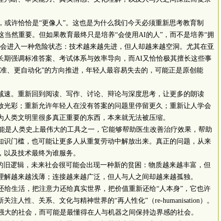
，或许恰恰是“更像人”。这也是为什么我们今天必须重新思考教育制
这当然重要。但如果教育最终只是培养“会使用
AI
的人”，而不是培养“拥
能会进入一种危险状态：技术越来越先进，但人却越来越空洞。尤其在亚
长期强调标准答案、考试体系与效率导向，而
AI
又恰恰极其擅长这些事
标准、更自动化”的方向推进，年轻人最容易失去的，可能正是原创能
减速。重新回到阅读、写作、讨论、辩论与深度思考，让更多的朗读
放光彩；重新允许年轻人在没有答案的问题里停留更久；重新让人学会
为人类文明里很多真正重要的东西，本来就无法被压缩。
能是人类史上最伟大的工具之一，它能够帮助医生改善治疗效果，帮助
知识门槛，也可能让更多人从重复劳动中解放出来。真正的问题，从来
，以及技术最终为谁服务。
”的旧逻辑，未来社会很可能会出现一种新的贫困：物质越来越丰富，但
理解越来越浅薄；连接越来越广泛，但人与人之间却越来越孤独。
还给生活，把注意力还给真实世界，把价值重新还给“人本身”，它也许
新关注人性、关系、文化与精神世界的“再人性化”（
re-humanisation
）。
强大的社会，而可能是最懂得在人与机器之间保持边界感的社会。