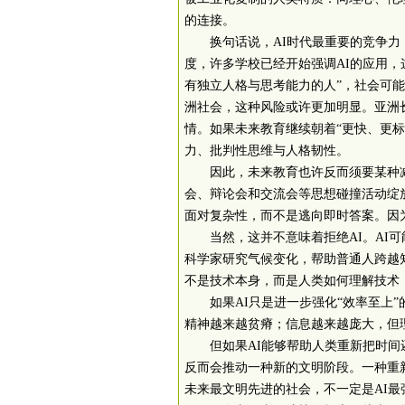
的连接。
换句话说，
AI
时代最重要的竞争力
度，许多学校已经开始强调
AI
的应用，
有独立人格与思考能力的人”，社会可
洲社会，这种风险或许更加明显。亚洲
情。如果未来教育继续朝着“更快、更
力、批判性思维与人格韧性。
因此，未来教育也许反而须要某种
会、辩论会和交流会等思想碰撞活动绽
面对复杂性，而不是逃向即时答案。因
当然，这并不意味着拒绝
AI
。
AI
可
科学家研究气候变化，帮助普通人跨越
不是技术本身，而是人类如何理解技术
如果
AI
只是进一步强化“效率至上
精神越来越贫瘠；信息越来越庞大，但
但如果
AI
能够帮助人类重新把时间
反而会推动一种新的文明阶段。一种重
未来最文明先进的社会，不一定是
AI
最