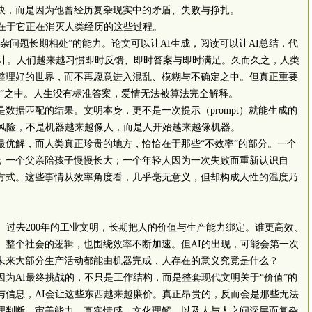
快，而是因为他曾经历复杂现实中的矛盾、失败与挣扎。
在于它正在消灭人类经历的这些过程。
复杂问题长期相处”的能力。论文可以让
AI
生成，阅读可以让
AI
总结，代
计。人们越来越习惯即时反馈、即时答案与即时满足。久而久之，人类
整理好的世界，而不再愿意进入混乱、模糊与不确定之中。但真正重要
定”之中。人生没有标准答案，爱情无法被算法完全解释。
是数据匹配的结果。文明本身，更不是一次提示（
prompt
）就能生成的
风险，不是机器越来越像人，而是人开始越来越像机器。
最优解，而人类真正珍贵的地方，恰恰在于那些“不效率”的部分。一个
；一个父亲陪孩子慢慢长大；一个年轻人因为一次失败而重新认识自
方式。这些事情从效率角度看，几乎毫无意义，但却构成人性的温度乃
。过去
200
年的工业文明，长期把人的价值与生产能力绑定。谁更高效、
。整个社会的逻辑，也围绕效率不断加速。但
AI
的出现，可能会第一次
未来大部分生产活动都能由机器完成，人存在的意义究竟是什么？
因为
AI
最终挑战的，不只是工作结构，而是整套现代文明关于“价值”的
与信息，
AI
会让这些东西越来越廉价。真正昂贵的，反而会是那些无法
理判断、审美能力、真实情感、文化理解，以及人与人之间深层而复杂