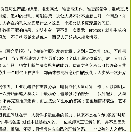
的价值与生产能力绑定。谁更高效、谁更能工作、谁更能竞争，谁就更成
加速。但
AI
的出现，可能会第一次让人类不得不重新面对一个问题：如
，人存在的意义究竟是什么？这是一个远比技术更深层的问题。
是数据匹配的结果。文明本身，更不是一次提示（
prompt
）就能生成的
风险，不是机器越来越像人，而是人开始越来越像机器。
在《联合早报》与《海峡时报》发表文章，谈到人工智能（
AI
）可能带
提到，当
AI
逐渐成为人类的导航
GPS
（全球卫星定位系统）后，人们或
复杂问题、独立判断与深度思考的能力。这篇文章之所以引起许多人共
点出一个时代正在发生，却尚未被充分意识到的变化：人类第一次开始
的体力。工业机器取代重复劳动，电脑取代大量计算工作，互联网则大
一次开始触碰人类文明中最核心，也最独特的部分——认知能力。人类
；不再完整推演逻辑，而是接受
AI
生成的答案；甚至连情绪表达、艺术
型完成。
但真正问题在于，人类许多最重要的能力，从来不是在“得到答案”时形
的“寻找答案”过程中提炼出来的。一位教师真正理解知识，并不是因为
困惑、推翻、怀疑，再慢慢建立自己的理解体系。一个成熟的人之所以