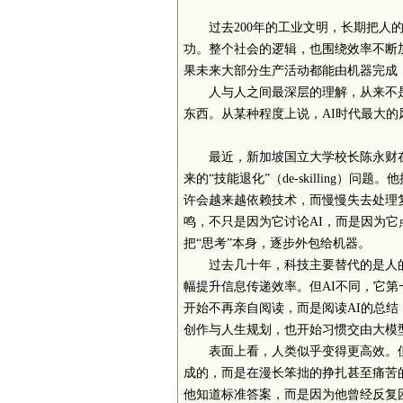
过去
200
年的工业文明，长期把人
功。整个社会的逻辑，也围绕效率不断
果未来大部分生产活动都能由机器完成
人与人之间最深层的理解，从来不
东西。从某种程度上说，
AI
时代最大的
最近，新加坡国立大学校长陈永财
来的“技能退化”（
de-skilling
）问题。他
许会越来越依赖技术，而慢慢失去处理
鸣，不只是因为它讨论
AI
，而是因为它
把“思考”本身，逐步外包给机器。
过去几十年，科技主要替代的是人
幅提升信息传递效率。但
AI
不同，它第
开始不再亲自阅读，而是阅读
AI
的总结
创作与人生规划，也开始习惯交由大模
表面上看，人类似乎变得更高效。
成的，而是在漫长笨拙的挣扎甚至痛苦
他知道标准答案，而是因为他曾经反复