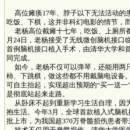
高位瘫痪
17
年、脖子以下无法活动的
吃饭、下棋，这并非科幻电影的情节，
老杨高位截瘫十七年，吃饭、上厕所
月
24
日，老杨接受了无线微创脑机接口
首例脑机接口植入手术，由清华大学和
同完成。
如今，老杨不仅可以弹琴，还能用两
柿、下跳棋，做这些都不用戴脑电设备
可自主抬起，实现超出预期的“买一送一
是彻底站起来走路。
从卧床不起到重新学习生活自理，因
抱生活。今年
3
月，全球首款植入式脑机
批上市，为我国超
370
万脊髓损伤患者带