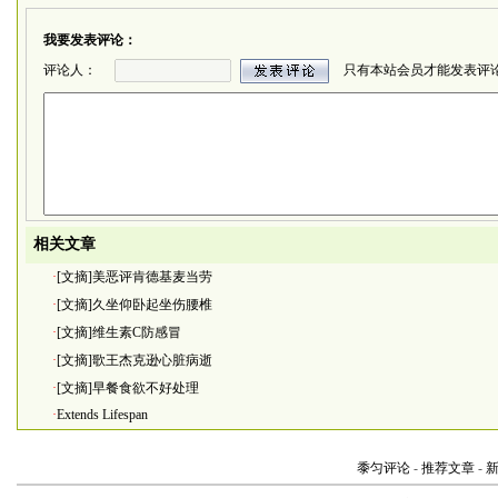
我要发表评论：
评论人：
只有本站会员才能发表评
相关文章
·
[文摘]美恶评肯德基麦当劳
·
[文摘]久坐仰卧起坐伤腰椎
·
[文摘]维生素C防感冒
·
[文摘]歌王杰克逊心脏病逝
·
[文摘]早餐食欲不好处理
·
Extends Lifespan
黍匀评论
-
推荐文章
-