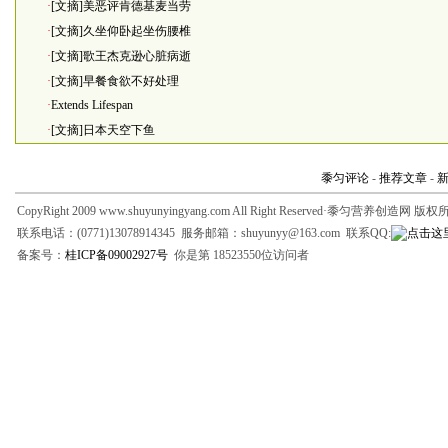
·
[文摘]美恶评肯德基麦当劳
·
[文摘]久坐仰卧起坐伤腰椎
·
[文摘]歌王杰克逊心脏病逝
·
[文摘]早餐食欲不好处理
·
Extends Lifespan
·
[文摘]日本天空下鱼
黍匀评论
-
推荐文章
-
CopyRight 2009 www.shuyunyingyang.com All Right Reserved·黍匀营养创造网 版
联系电话：(0771)13078914345 服务邮箱：shuyunyy@163.com 联系QQ:
备案号：
桂ICP备09002927号
你是第 18523550位访问者