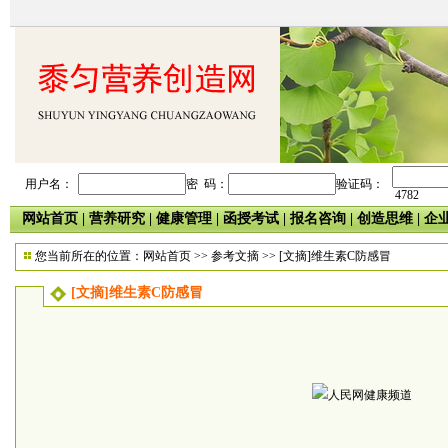
用户名：
密 码：
验证码：
4782
网站首页
|
营养研究
|
健康管理
|
函授考试
|
报名咨询
|
创造思维
|
企
您当前所在的位置：
网站首页
>>
参考文摘
>> [文摘]维生素C防感冒
[文摘]维生素C防感冒