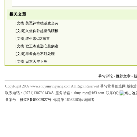
相关文章
·
[文摘]美恶评肯德基麦当劳
·
[文摘]久坐仰卧起坐伤腰椎
·
[文摘]维生素C防感冒
·
[文摘]歌王杰克逊心脏病逝
·
[文摘]早餐食欲不好处理
·
[文摘]日本天空下鱼
黍匀评论
-
推荐文章
-
CopyRight 2009 www.shuyunyingyang.com All Right Reserved·黍匀营养创造网 版
联系电话：(0771)13078914345 服务邮箱：shuyunyy@163.com 联系QQ:
备案号：
桂ICP备09002927号
你是第 18532505位访问者