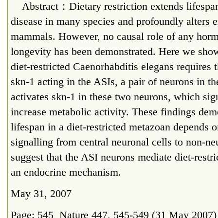
Abstract：Dietary restriction extends lifespan 
disease in many species and profoundly alters e
mammals. However, no causal role of any hormon
longevity has been demonstrated. Here we show 
diet-restricted Caenorhabditis elegans requires t
skn-1 acting in the ASIs, a pair of neurons in th
activates skn-1 in these two neurons, which sign
increase metabolic activity. These findings dem
lifespan in a diet-restricted metazoan depends
signalling from central neuronal cells to non-ne
suggest that the ASI neurons mediate diet-restr
an endocrine mechanism.
May 31, 2007
Page: 545 Nature 447, 545-549 (31 May 2007) 