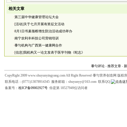
相关文章
·
第三届中华健康管理论坛大会
·
[活动]关于七月开展有奖征文活动
·
8月1日书巢颈椎增生防治活动成功举办
·
南宁农利丰科技公司营销培训
·
黍匀机构与广西第一健康网合作
·
[信息]我机构又一论文发表于医学刊物《蛇志》
黍匀评论
-
推荐文章
-
CopyRight 2009 www.shuyunyingyang.com All Right Reserved·黍匀营养创造网 版
联系电话：(0771)13078914345 服务邮箱：shuyunyy@163.com 联系QQ:
备案号：
桂ICP备09002927号
你是第 18527949位访问者