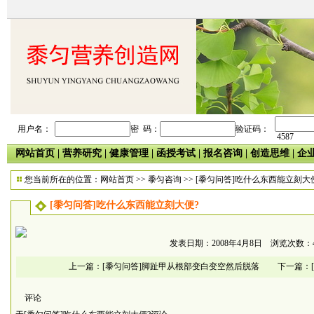
用户名：
密 码：
验证码：
4587
网站首页
|
营养研究
|
健康管理
|
函授考试
|
报名咨询
|
创造思维
|
企
您当前所在的位置：
网站首页
>>
黍匀咨询
>> [黍匀问答]吃什么东西能立刻大
[黍匀问答]吃什么东西能立刻大便?
发表日期：2008年4月8日 浏览次数：4
上一篇：
[黍匀问答]脚趾甲从根部变白变空然后脱落
下一篇：
评论