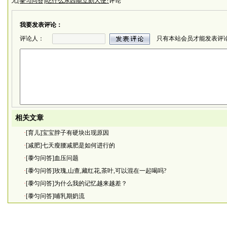
无
[黍匀问答]吃什么东西能立刻大便?
评论
我要发表评论：
评论人：
只有本站会员才能发表评
相关文章
·
[育儿]宝宝脖子有硬块出现原因
·
[减肥]七天瘦腰减肥是如何进行的
·
[黍匀问答]血压问题
·
[黍匀问答]玫瑰,山查,藏红花,茶叶,可以混在一起喝吗?
·
[黍匀问答]为什么我的记忆越来越差？
·
[黍匀问答]哺乳期奶流