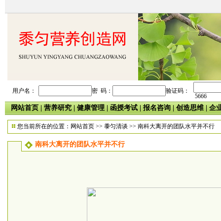
用户名：
密 码：
验证码：
5666
网站首页
|
营养研究
|
健康管理
|
函授考试
|
报名咨询
|
创造思维
|
企
您当前所在的位置：
网站首页
>>
黍匀清谈
>> 南科大离开的团队水平并不行
南科大离开的团队水平并不行