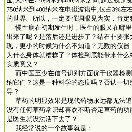
围
,
大约在
750
纳米到
400
纳米之间
,
超过视觉
750
纳米到
400
纳米在电磁波谱中
,
仅占
3%
左
的世界。所以，一定要强调眼见为实，肯定
慢性病在初期发生时，医生的眼又在哪里
出来了呢？是落后还是进步了？结石非要张
现，更小的时候为什么不知道？无数的仪器
为什么身体就糟糕了？体检到底能带来什么
实质意义？
而中医至少在信号识别方面优于仪器检测
纳它们？这是一种科学的态度吗？否认一切
导？
草药的明显效果是现代药物永远都无法追
没有任何草药常识却喜欢不断否定草药的功
是医生就没法活下去了？
我经常说的一个故事就是：