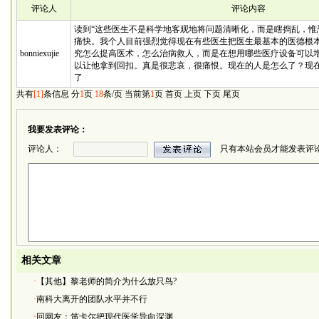
评论人
评论内容
读到“这些医生不是科学地客观地将问题清晰化，而是瞎捣乱，惟
痛快。我个人目前强烈觉得现在有些医生把医生最基本的医德根
bonniexujie
究怎么提高医术，怎么治病救人，而是在想用哪些医疗设备可以
以让他拿到回扣。真是很悲哀，很痛恨。现在的人是怎么了？现
了
共有
[1]
条信息 分
1
页
18
条/页 当前第
1
页
首页
上页 下页
尾页
我要发表评论：
评论人：
只有本站会员才能发表评
相关文章
·
【其他】黎老师的简介为什么放只鸟?
·
南科大离开的团队水平并不行
·
回网友：笛卡尔把现代医学导向深渊