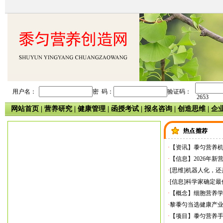
用户名：
密 码：
验证码：
2653
网站首页
|
营养研究
|
健康管理
|
函授考试
|
报名咨询
|
创造思维
|
企
·
【资讯】黍匀营养
·
【信息】2026年新
·
[思维]机器人化，
·
[信息]科学家确定
·
【概念】细胞营养
·
黎黍匀当选健康产
·
【项目】黍匀营养