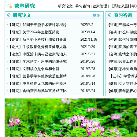
研究论文
|
黍匀咨询
|
健康管理
|
《系统深层排毒
研究论文
黍匀咨询
更多
·
【研究】我国干细胞学术研讨领域趋
2025/3/5
·
[咨询]三精成一
·
【研究】关于2024年生物医药发
2023/11/4
·
[咨询]什么叫超
·
【论文】新形势下科技社团如何开展
2021/11/16
·
[咨询]如何预防
·
【论文】手纹数据化分析亚健康人群
2021/9/30
·
[咨询]疾病的真
·
【论文】中医治未病与亚健康防治人
2021/3/31
·
[交流]疫情之下
·
【研究】学术论文引用中的陷阱研究
2019/6/26
·
[交流]营养工作
·
【研究】文明核心是创造和创新
2019/5/28
·
[健康]怎样知道
·
【研究】营养学学科整体缺乏创新精
2018/10/8
·
【证书】学营养
·
【研究】中草植物无花果的研究概述
2018/5/14
·
[健康]女人穿鞋
·
【研究】食物营养与风味富足成正比
2018/3/24
·
[健康]青年熬夜