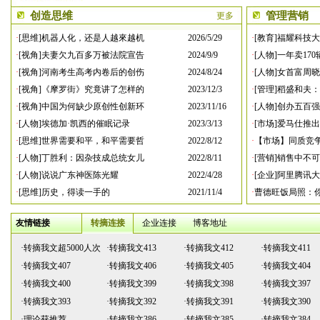
创造思维
管理营销
更多
·
[思维]机器人化，还是人越來越机
2026/5/29
·
[教育]福耀科技
·
[视角]夫妻欠九百多万被法院宣告
2024/9/9
·
[人物]一年卖17
·
[视角]河南考生高考内卷后的创伤
2024/8/24
·
[人物]女首富周
·
[视角]《摩罗街》究竟讲了怎样的
2023/12/3
·
[管理]稻盛和夫
·
[视角]中国为何缺少原创性创新环
2023/11/16
·
[人物]创办五百
·
[人物]埃德加·凯西的催眠记录
2023/3/13
·
[市场]爱马仕推
·
[思维]世界需要和平，和平需要哲
2022/8/12
·
【市场】同质竞
·
[人物]丁胜利：因杂技成总统女儿
2022/8/11
·
[营销]销售中不
·
[人物]说说广东神医陈光耀
2022/4/28
·
[企业]阿里腾讯
·
[思维]历史，得读一手的
2021/11/4
·
曹德旺饭局照：
友情链接
转摘连接
企业连接
博客地址
·
转摘我文超5000人次
·
转摘我文413
·
转摘我文412
·
转摘我文411
·
转摘我文407
·
转摘我文406
·
转摘我文405
·
转摘我文404
·
转摘我文400
·
转摘我文399
·
转摘我文398
·
转摘我文397
·
转摘我文393
·
转摘我文392
·
转摘我文391
·
转摘我文390
·
理论获推荐
·
转摘我文386
·
转摘我文385
·
转摘我文384