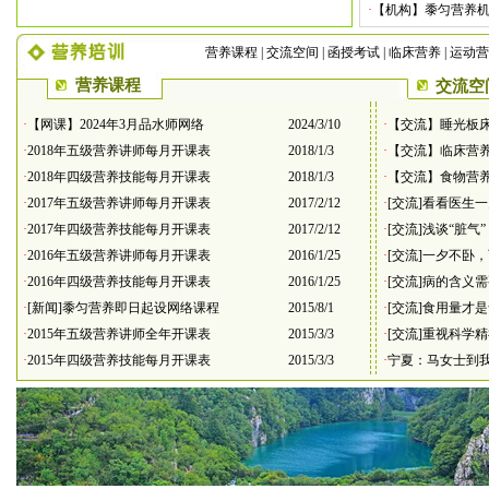
·
【机构】黍匀营养
营养课程
|
交流空间
|
函授考试
|
临床营养
|
运动营
营养课程
交流空
·
【网课】2024年3月品水师网络
2024/3/10
·
【交流】睡光板
·
2018年五级营养讲师每月开课表
2018/1/3
·
【交流】临床营
·
2018年四级营养技能每月开课表
2018/1/3
·
【交流】食物营
·
2017年五级营养讲师每月开课表
2017/2/12
·
[交流]看看医生
·
2017年四级营养技能每月开课表
2017/2/12
·
[交流]浅谈“脏气
·
2016年五级营养讲师每月开课表
2016/1/25
·
[交流]一夕不卧
·
2016年四级营养技能每月开课表
2016/1/25
·
[交流]病的含义
·
[新闻]黍匀营养即日起设网络课程
2015/8/1
·
[交流]食用量才
·
2015年五级营养讲师全年开课表
2015/3/3
·
[交流]重视科学
·
2015年四级营养技能每月开课表
2015/3/3
·
宁夏：马女士到