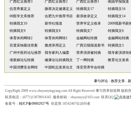
·
广西红豆推荐3
·
广西红豆推荐2
·
广西红豆推荐1
·
南国早报报道
·
抗营养素定义
·
肠胃决定健康定义
·
转摘我文17
·
转摘我文16
·
09医学文库推荐
·
合肥九中推荐书目
·
新浪收录定义
·
转摘我文14
·
转摘我文10
·
新华社报道
·
营养学定义收录
·
2009我新书获
·
转摘我文9
·
转摘我文8
·
转摘我文7
·
转摘我文6
·
体育休闲网转2
·
体育休闲网转1
·
金融网站转摘
·
金融网站转摘
·
百度采纳最佳答案
·
雅虎录用定义
·
广西日报报道新书
·
转摘我文3
·
广州中医药论坛推荐
·
我专家列入编委
·
营养演讲被转摘
·
我专家演讲转
·
准新娘论坛转摘
·
健康论坛转摘我文
·
丁一网转摘
·
教育论文发表
·
中国消费安全网转
·
中国蛇志发表论文
·
淮安营养学会转摘
黍匀评论
-
推荐文章
-
CopyRight 2009 www.shuyunyingyang.com All Right Reserved·黍匀营养创造网 版
联系电话：(0771)13078914345 服务邮箱：shuyunyy@163.com 联系QQ:
备案号：
桂ICP备09002927号
你是第 18542467位访问者