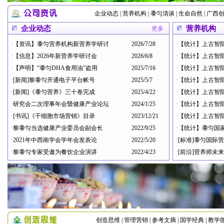
企业动态
|
营养机构
|
黍匀清谈
|
生命自然
|
广西
企业动态
营养机构
更多
·
【资讯】黍匀营养机构新营养学研讨
2026/7/28
·
【统计】上古智阳
·
【信息】2026年新营养学研讨会
2026/6/8
·
【统计】上古智阳
·
【声明】“黍匀DHA食用油”盗用
2025/7/16
·
【统计】上古智阳
·
[新闻]黎黍匀开通电子平台帐号
2025/5/7
·
【统计】上古智阳
·
[新闻]《黍匀营养》三十卷完成
2025/4/22
·
【统计】上古智阳
·
研究会二次理事年会暨健康产业论坛
2024/1/25
·
【统计】上古智阳
·
[书讯]《干细胞市场营销》目录
2023/12/21
·
【统计】上古智阳
·
黎黍匀当选健康产业委员会副会长
2022/9/25
·
【统计】黍匀国
·
2021年中西南学会学年会发表论
2022/5/20
·
[标准]黍匀国际
·
黎黍匀专家受邀为餐饮企业演讲
2022/4/23
·
[前沿]营养师未
创造思维
|
管理营销
|
参考文摘
|
国学经典
|
教学