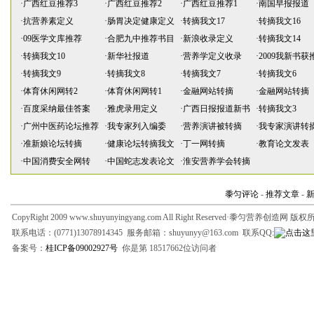
·
广西红豆推荐3
·
广西红豆推荐2
·
广西红豆推荐1
·
南国早报报道
·
抗营养素定义
·
肠胃决定健康定义
·
转摘我文17
·
转摘我文16
·
09医学文库推荐
·
合肥九中推荐书目
·
新浪收录定义
·
转摘我文14
·
转摘我文10
·
新华社报道
·
营养学定义收录
·
2009我新书获
·
转摘我文9
·
转摘我文8
·
转摘我文7
·
转摘我文6
·
体育休闲网转2
·
体育休闲网转1
·
金融网站转摘
·
金融网站转摘
·
百度采纳最佳答案
·
雅虎录用定义
·
广西日报报道新书
·
转摘我文3
·
广州中医药论坛推荐
·
我专家列入编委
·
营养演讲被转摘
·
我专家演讲转
·
准新娘论坛转摘
·
健康论坛转摘我文
·
丁一网转摘
·
教育论文发表
·
中国消费安全网转
·
中国蛇志发表论文
·
淮安营养学会转摘
黍匀评论
-
推荐文章
-
CopyRight 2009 www.shuyunyingyang.com All Right Reserved·黍匀营养创造网 版
联系电话：(0771)13078914345 服务邮箱：shuyunyy@163.com 联系QQ:
备案号：
桂ICP备09002927号
你是第 18517662位访问者