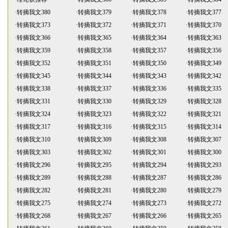
·
转摘我文380
·
转摘我文379
·
转摘我文378
·
转摘我文377
·
转摘我文373
·
转摘我文372
·
转摘我文371
·
转摘我文370
·
转摘我文366
·
转摘我文365
·
转摘我文364
·
转摘我文363
·
转摘我文359
·
转摘我文358
·
转摘我文357
·
转摘我文356
·
转摘我文352
·
转摘我文351
·
转摘我文350
·
转摘我文349
·
转摘我文345
·
转摘我文344
·
转摘我文343
·
转摘我文342
·
转摘我文338
·
转摘我文337
·
转摘我文336
·
转摘我文335
·
转摘我文331
·
转摘我文330
·
转摘我文329
·
转摘我文328
·
转摘我文324
·
转摘我文323
·
转摘我文322
·
转摘我文321
·
转摘我文317
·
转摘我文316
·
转摘我文315
·
转摘我文314
·
转摘我文310
·
转摘我文309
·
转摘我文308
·
转摘我文307
·
转摘我文303
·
转摘我文302
·
转摘我文301
·
转摘我文300
·
转摘我文296
·
转摘我文295
·
转摘我文294
·
转摘我文293
·
转摘我文289
·
转摘我文288
·
转摘我文287
·
转摘我文286
·
转摘我文282
·
转摘我文281
·
转摘我文280
·
转摘我文279
·
转摘我文275
·
转摘我文274
·
转摘我文273
·
转摘我文272
·
转摘我文268
·
转摘我文267
·
转摘我文266
·
转摘我文265