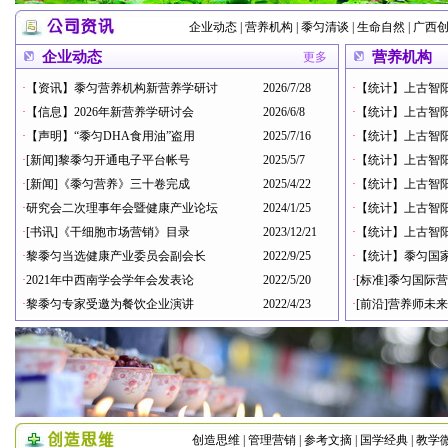
企业动态
|
营养机构
|
黍匀清谈
|
生命自然
|
广西
企业动态
营养机构
更多
·
【资讯】黍匀营养机构新营养学研讨
2026/7/28
·
【统计】上古智阳
·
【信息】2026年新营养学研讨会
2026/6/8
·
【统计】上古智阳
·
【声明】“黍匀DHA食用油”盗用
2025/7/16
·
【统计】上古智阳
·
[新闻]黎黍匀开通电子平台帐号
2025/5/7
·
【统计】上古智阳
·
[新闻]《黍匀营养》三十卷完成
2025/4/22
·
【统计】上古智阳
·
研究会二次理事年会暨健康产业论坛
2024/1/25
·
【统计】上古智阳
·
[书讯]《干细胞市场营销》目录
2023/12/21
·
【统计】上古智阳
·
黎黍匀当选健康产业委员会副会长
2022/9/25
·
【统计】黍匀国
·
2021年中西南学会学年会发表论
2022/5/20
·
[标准]黍匀国际
·
黎黍匀专家受邀为餐饮企业演讲
2022/4/23
·
[前沿]营养师未
创造思维
|
管理营销
|
参考文摘
|
国学经典
|
教学