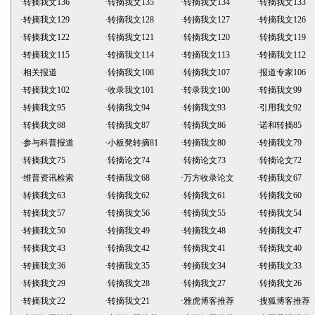
·
转摘我文136
·
转摘我文135
·
转摘我文134
·
转摘我文133
·
转摘我文129
·
转摘我文128
·
转摘我文127
·
转摘我文126
·
转摘我文122
·
转摘我文121
·
转摘我文120
·
转摘我文119
·
转摘我文115
·
转摘我文114
·
转摘我文113
·
转摘我文112
·
相关报道
·
转摘我文108
·
转摘我文107
·
报道专家106
·
转摘我文102
·
收录我文101
·
转录我文100
·
转摘我文99
·
转摘我文95
·
转摘我文94
·
转摘我文93
·
引用我文92
·
转摘我文88
·
转摘我文87
·
转摘我文86
·
诺和转摘85
·
参与科普报道
·
小板凳转摘81
·
转摘我文80
·
转摘我文79
·
转摘我文75
·
转摘论文74
·
转摘论文73
·
转摘论文72
·
维普资讯检索
·
转摘我文68
·
万方收录论文
·
转摘我文67
·
转摘我文63
·
转摘我文62
·
转摘我文61
·
转摘我文60
·
转摘我文57
·
转摘我文56
·
转摘我文55
·
转摘我文54
·
转摘我文50
·
转摘我文49
·
转摘我文48
·
转摘我文47
·
转摘我文43
·
转摘我文42
·
转摘我文41
·
转摘我文40
·
转摘我文36
·
转摘我文35
·
转摘我文34
·
转摘我文33
·
转摘我文29
·
转摘我文28
·
转摘我文27
·
转摘我文26
·
转摘我文22
·
转摘我文21
·
雅虎博客推荐
·
搜狐博客推荐