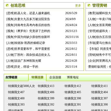
创造思维
管理营销
更多
·
[思维]机器人化，还是人越來越机
2026/5/29
·
[教育]福耀科技
·
[视角]夫妻欠九百多万被法院宣告
2024/9/9
·
[人物]一年卖17
·
[视角]河南考生高考内卷后的创伤
2024/8/24
·
[人物]女首富周
·
[视角]《摩罗街》究竟讲了怎样的
2023/12/3
·
[管理]稻盛和夫
·
[视角]中国为何缺少原创性创新环
2023/11/16
·
[人物]创办五百
·
[人物]埃德加·凯西的催眠记录
2023/3/13
·
[市场]爱马仕推
·
[思维]世界需要和平，和平需要哲
2022/8/12
·
【市场】同质竞
·
[人物]丁胜利：因杂技成总统女儿
2022/8/11
·
[营销]销售中不
·
[人物]说说广东神医陈光耀
2022/4/28
·
[企业]阿里腾讯
·
[思维]历史，得读一手的
2021/11/4
·
曹德旺饭局照：
友情链接
转摘连接
企业连接
博客地址
·
转摘我文超5000人次
·
转摘我文413
·
转摘我文412
·
转摘我文411
·
转摘我文407
·
转摘我文406
·
转摘我文405
·
转摘我文404
·
转摘我文400
·
转摘我文399
·
转摘我文398
·
转摘我文397
·
转摘我文393
·
转摘我文392
·
转摘我文391
·
转摘我文390
·
理论获推荐
·
转摘我文386
·
转摘我文385
·
转摘我文384