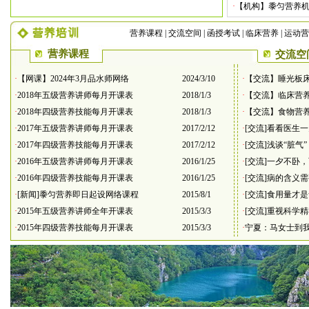
·
【机构】黍匀营养
营养课程
|
交流空间
|
函授考试
|
临床营养
|
运动营
营养课程
交流空
·
【网课】2024年3月品水师网络
2024/3/10
·
【交流】睡光板
·
2018年五级营养讲师每月开课表
2018/1/3
·
【交流】临床营
·
2018年四级营养技能每月开课表
2018/1/3
·
【交流】食物营
·
2017年五级营养讲师每月开课表
2017/2/12
·
[交流]看看医生
·
2017年四级营养技能每月开课表
2017/2/12
·
[交流]浅谈“脏气
·
2016年五级营养讲师每月开课表
2016/1/25
·
[交流]一夕不卧
·
2016年四级营养技能每月开课表
2016/1/25
·
[交流]病的含义
·
[新闻]黍匀营养即日起设网络课程
2015/8/1
·
[交流]食用量才
·
2015年五级营养讲师全年开课表
2015/3/3
·
[交流]重视科学
·
2015年四级营养技能每月开课表
2015/3/3
·
宁夏：马女士到