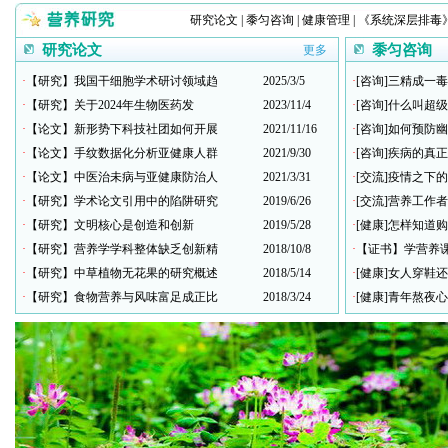
研究论文
|
黍匀咨询
|
健康管理
|
《系统深层排毒
研究论文
黍匀咨询
更多
·
【研究】我国干细胞学术研讨领域趋
2025/3/5
·
[咨询]三精成一
·
【研究】关于2024年生物医药发
2023/11/4
·
[咨询]什么叫超
·
【论文】新形势下科技社团如何开展
2021/11/16
·
[咨询]如何预防
·
【论文】手纹数据化分析亚健康人群
2021/9/30
·
[咨询]疾病的真
·
【论文】中医治未病与亚健康防治人
2021/3/31
·
[交流]疫情之下
·
【研究】学术论文引用中的陷阱研究
2019/6/26
·
[交流]营养工作
·
【研究】文明核心是创造和创新
2019/5/28
·
[健康]怎样知道
·
【研究】营养学学科整体缺乏创新精
2018/10/8
·
【证书】学营养
·
【研究】中草植物无花果的研究概述
2018/5/14
·
[健康]女人穿鞋
·
【研究】食物营养与风味富足成正比
2018/3/24
·
[健康]青年熬夜