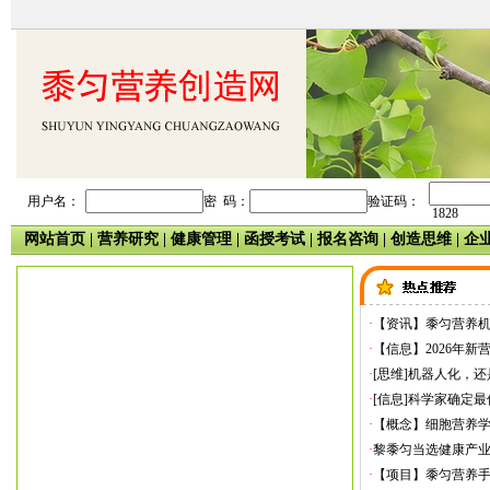
用户名：
密 码：
验证码：
1828
网站首页
|
营养研究
|
健康管理
|
函授考试
|
报名咨询
|
创造思维
|
企
·
【资讯】黍匀营养
·
【信息】2026年新
·
[思维]机器人化，
·
[信息]科学家确定
·
【概念】细胞营养
·
黎黍匀当选健康产
·
【项目】黍匀营养