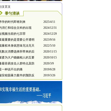
匀文言文
黍匀清谈
养学的时代即将到来
2025/4/11
的消亡和综合文科的出现
2024/12/31
短视频当前的七宗罪
2024/12/29
菜最重要的是需要公开透明
2023/9/16
裁量权本身就意味无法无天
2022/5/10
无数次消费选择所带来的后
2020/11/15
媒婆为大户婚姻相人的五要
2020/10/15
毒最容易攻击人群特点及防
2020/3/9
是一种说不出的痛
2019/6/28
瑞安校园暴力案件的预防反
2019/3/26