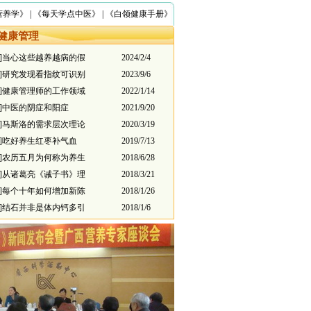
营养学》
|
《每天学点中医》
|
《白领健康手册》
健康管理
康]当心这些越养越病的假
2024/2/4
体]研究发现看指纹可识别
2023/9/6
业]健康管理师的工作领域
2022/1/14
状]中医的阴症和阳症
2021/9/20
理]马斯洛的需求层次理论
2020/3/19
康]吃好养生红枣补气血
2019/7/13
俗]农历五月为何称为养生
2018/6/28
康]从诸葛亮《诫子书》理
2018/3/21
康]每个十年如何增加新陈
2018/1/26
康]结石并非是体内钙多引
2018/1/6