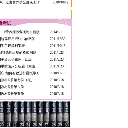
讲】走出营养误区健康工作
2008/10/12
》
授考试
】《营养师职业概论》新版
2014/3/1
知]题库可用纸张书信回答
2011/12/30
案]学习记录档案表
2011/10/18
回答题库出现的格式问题
2011/4/23
例]手诊36份题库（四级
2011/2/23
库]手纹临床分析题（四级
2011/1/23
导】如何有效进行函授学习
2010/12/10
库]教材D册第七份（完）
2010/9/18
库]教材D册第六份
2010/9/18
库]教材D册第五份
2010/9/18