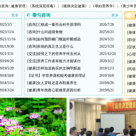
匀咨询
|
健康管理
|
《系统深层排毒》
|
《规律决定健康》
|
《孕妇营养学》
|
《青少年
黍匀咨询
更多
更多
2025/3/5
·
[咨询]三精成一毒符合科学原理吗
2026/7/28
·
[健
2023/11/4
·
[咨询]什么叫超级食物
2025/6/21
·
[身
2021/11/16
·
[咨询]如何预防幽门螺旋杆菌感染
2024/5/21
·
[职
2021/9/30
·
[咨询]疾病的真正含义是什么
2022/3/29
·
[症
2021/3/31
·
[交流]疫情之下的营养学何去何从
2021/12/24
·
[心
2019/6/26
·
[交流]营养工作者有能力才能谈付
2020/3/12
·
[健
2019/5/28
·
[健康]怎样知道购买的文胸甲醛超
2019/12/3
·
[民
2018/10/8
·
【证书】学营养课程能考健康管理证
2019/10/8
·
[健
2018/5/14
·
[健康]女人穿鞋还是布鞋最养生
2019/6/26
·
[健
2018/3/24
·
[健康]青年熬夜心脏难受原因分析
2019/6/21
·
[健