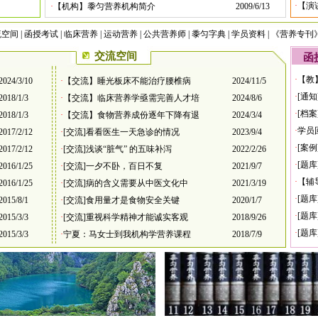
·
【演
·
【机构】黍匀营养机构简介
2009/6/13
流空间
|
函授考试
|
临床营养
|
运动营养
|
公共营养师
|
黍匀字典
|
学员资料
|
《营养专刊
交流空间
函
·
【教
2024/3/10
·
【交流】睡光板床不能治疗腰椎病
2024/11/5
·
[通
2018/1/3
·
【交流】临床营养学亟需完善人才培
2024/8/6
·
[档
2018/1/3
·
【交流】食物营养成份逐年下降有退
2024/3/4
·
学员
2017/2/12
·
[交流]看看医生一天急诊的情况
2023/9/4
·
[案
2017/2/12
·
[交流]浅谈“脏气” 的五味补泻
2022/2/26
·
[题
2016/1/25
·
[交流]一夕不卧，百日不复
2021/9/7
·
【辅
2016/1/25
·
[交流]病的含义需要从中医文化中
2021/3/19
·
[题
2015/8/1
·
[交流]食用量才是食物安全关键
2020/1/7
·
[题
2015/3/3
·
[交流]重视科学精神才能诚实客观
2018/9/26
·
[题
2015/3/3
·
宁夏：马女士到我机构学营养课程
2018/7/9