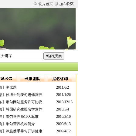
核】测试题
2011/6/2
息】孙博士到黍匀进修营养
2011/1/26
布】黍匀网站服务许可协议
2010/12/13
息】韩国研究生报名学营养
2010/5/4
准】黍匀营养师10大标准
2010/3/10
构】黍匀营养机构简介
2009/6/13
闻】深航携手黍匀开讲健康
2009/4/12