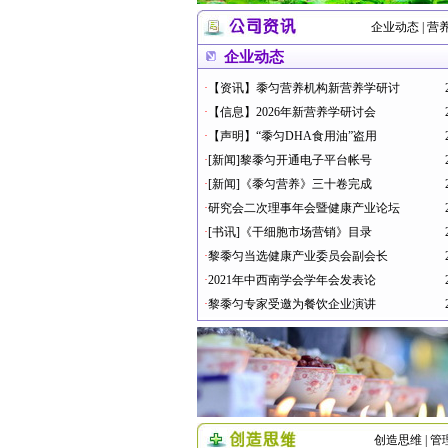
企业动态
|
营
企业动态
·
【资讯】黍匀营养机构新营养学研讨
·
【信息】2026年新营养学研讨会
·
【声明】“黍匀DHA食用油”盗用
·
[新闻]黎黍匀开通电子平台帐号
·
[新闻]《黍匀营养》三十卷完成
·
研究会二次理事年会暨健康产业论坛
·
[书讯]《干细胞市场营销》目录
·
黎黍匀当选健康产业委员会副会长
·
2021年中西南学会学年会发表论
·
黎黍匀专家受邀为餐饮企业演讲
创造思维
|
管