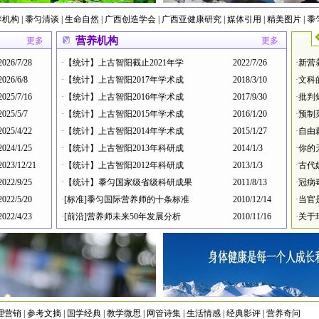
养机构
|
黍匀清谈
|
生命自然
|
广西创造学会
|
广西亚健康研究
|
媒体引用
|
精美图片
|
黍
营养机构
更多
更多
2026/7/28
·
【统计】上古智阳截止2021年学
2022/7/26
·
新营
2026/6/8
·
【统计】上古智阳2017年学术成
2018/3/10
·
文科
2025/7/16
·
【统计】上古智阳2016年学术成
2017/9/30
·
批判
2025/5/7
·
【统计】上古智阳2015年学术成
2016/1/20
·
预制
2025/4/22
·
【统计】上古智阳2014年学术成
2015/1/27
·
自由
2024/1/25
·
【统计】上古智阳2013年科研成
2014/1/3
·
你的
2023/12/21
·
【统计】上古智阳2012年科研成
2013/1/3
·
古代
2022/9/25
·
【统计】黍匀国家级省级科研成果
2011/8/13
·
冠病
2022/5/20
·
[标准]黍匀国际营养师的十条标准
2010/12/14
·
当官
2022/4/23
·
[前沿]营养师未来50年发展分析
2010/11/16
·
关于
理营销
|
参考文摘
|
国学经典
|
教学微思
|
网管诗集
|
生活情感
|
经典影评
|
营养奇问