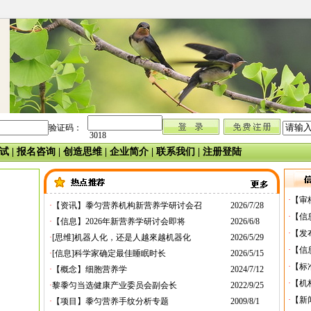
验证码：
3018
试
|
报名咨询
|
创造思维
|
企业简介
|
联系我们
|
注册登陆
·
【审
·
【资讯】黍匀营养机构新营养学研讨会召
2026/7/28
·
【信
·
【信息】2026年新营养学研讨会即将
2026/6/8
·
【发
·
[思维]机器人化，还是人越來越机器化
2026/5/29
·
【信
·
[信息]科学家确定最佳睡眠时长
2026/5/15
·
【标
·
【概念】细胞营养学
2024/7/12
·
【机
·
黎黍匀当选健康产业委员会副会长
2022/9/25
·
【新
·
【项目】黍匀营养手纹分析专题
2009/8/1