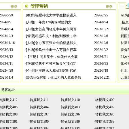
管理营销
更多
更多
2026/5/29
·
[教育]福耀科技大学学生提前进入
2026/2/25
·
AI
2024/9/9
·
[人物]一年卖170辆保时捷的女
2024/8/24
·
[信
2024/8/24
·
[人物]女首富周晓光半年倒欠两百
2023/10/21
·
降噪
2023/12/3
·
[管理]稻盛和夫：利他到极致，幸
2022/12/6
·
我国
2023/11/16
·
[人物]创办五百强企业的稻盛和夫
2022/12/6
·
长期
2023/3/13
·
[市场]爱马仕推出十六万新自行车
2022/10/2
·
春分
2022/8/12
·
【市场】同质竞争，你凭什么会赢
2022/8/21
·
21
2022/8/11
·
[营销]销售中不可不敬畏的顶点定
2022/6/25
·
体检
2022/4/28
·
[企业]阿里腾讯大裁员刮起时代的
2022/3/18
·
世卫
2021/11/4
·
曹德旺饭局照：你以为的人脉都是假
2021/12/21
·
儿童
博客地址
转摘我文412
·
转摘我文411
·
转摘我文410
·
转摘我文409
转摘我文405
·
转摘我文404
·
转摘我文403
·
转摘我文402
转摘我文398
·
转摘我文397
·
转摘我文396
·
转摘我文395
转摘我文391
·
转摘我文390
·
转摘我文389
·
转摘我文388
转摘我文385
·
转摘我文384
·
转摘我文383
·
转摘我文382