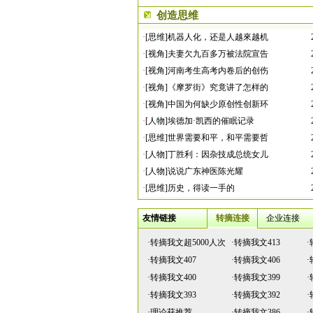
创造思维
·
[思维]机器人化，还是人越來越机
·
[视角]夫妻欠九百多万被法院宣告
·
[视角]河南考生高考内卷后的创伤
·
[视角]《摩罗街》究竟讲了怎样的
·
[视角]中国为何缺少原创性创新环
·
[人物]埃德加·凯西的催眠记录
·
[思维]世界需要和平，和平需要哲
·
[人物]丁胜利：因杂技成总统女儿
·
[人物]说说广东神医陈光耀
·
[思维]历史，得读一手的
友情链接
转摘连接
企业连接
·
转摘我文超5000人次
·
转摘我文413
·
·
转摘我文407
·
转摘我文406
·
·
转摘我文400
·
转摘我文399
·
·
转摘我文393
·
转摘我文392
·
·
理论获推荐
·
转摘我文386
·